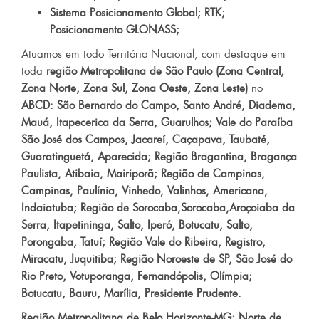
Sistema Posicionamento Global; RTK;
Posicionamento GLONASS;
Atuamos em todo Território Nacional, com destaque em
toda
região Metropolitana de São Paulo (Zona Central,
Zona Norte, Zona Sul, Zona Oeste, Zona Leste)
no
ABCD: São Bernardo do Campo, Santo André, Diadema,
Mauá, Itapecerica da Serra, Guarulhos; Vale do Paraíba
São José dos Campos, Jacareí, Caçapava, Taubaté,
Guaratinguetá, Aparecida; Região Bragantina, Bragança
Paulista, Atibaia, Mairiporã; Região de Campinas,
Campinas, Paulínia, Vinhedo, Valinhos, Americana,
Indaiatuba; Região de Sorocaba,Sorocaba,Aroçoiaba da
Serra, Itapetininga, Salto, Iperó, Botucatu, Salto,
Porongaba, Tatuí; Região Vale do Ribeira, Registro,
Miracatu, Juquitiba; Região Noroeste de SP, São José do
Rio Preto, Votuporanga, Fernandópolis, Olímpia;
Botucatu, Bauru, Marília, Presidente Prudente.
Região Metropolitana de Belo Horizonte-MG; Norte de