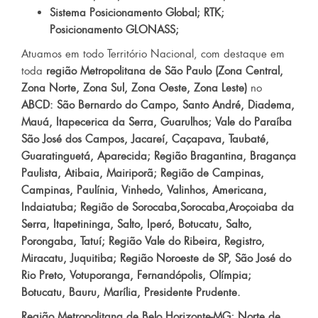
Sistema Posicionamento Global; RTK;
Posicionamento GLONASS;
Atuamos em todo Território Nacional, com destaque em
toda
região Metropolitana de São Paulo (Zona Central,
Zona Norte, Zona Sul, Zona Oeste, Zona Leste)
no
ABCD: São Bernardo do Campo, Santo André, Diadema,
Mauá, Itapecerica da Serra, Guarulhos; Vale do Paraíba
São José dos Campos, Jacareí, Caçapava, Taubaté,
Guaratinguetá, Aparecida; Região Bragantina, Bragança
Paulista, Atibaia, Mairiporã; Região de Campinas,
Campinas, Paulínia, Vinhedo, Valinhos, Americana,
Indaiatuba; Região de Sorocaba,Sorocaba,Aroçoiaba da
Serra, Itapetininga, Salto, Iperó, Botucatu, Salto,
Porongaba, Tatuí; Região Vale do Ribeira, Registro,
Miracatu, Juquitiba; Região Noroeste de SP, São José do
Rio Preto, Votuporanga, Fernandópolis, Olímpia;
Botucatu, Bauru, Marília, Presidente Prudente.
Região Metropolitana de Belo Horizonte-MG; Norte de