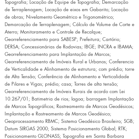
Topografia
;
Locação de Equipe de Topografia
;
Demarcação
de Terraplenagem
;
Locação de eixos em Gabarito
;
Locação
de obras
;
Nivelamento Geométrico e Trigonométrico
;
Demarcação de Terraplenagem
;
Cálculo de Volume de Corte e
Aterro
;
Monitoramento e Controle de Recalque
;
Georreferenciamento para SABESP
;
Prefeitura
;
Cartório
;
DERSA
;
Concessionárias de Rodovias
;
IBGE
;
INCRA e IBAMA
;
Georreferenciamento para Implantação de Marcos
;
Georreferenciamento de Imóveis Rural e Urbanos
;
Conferencia
de Verticalidade e Alinhamento de estrutura
;
com prédio
;
torre
de Alta Tensão
;
Conferência de Alinhamento e Verticalidade
de Pilares e Vigas
;
prédio
;
casa
;
Torres de alta tensão
;
Georreferenciamento de Imóveis Rurais de acordo com Lei
10.267/01
;
Batimetria de rios
;
lagoa
;
barragem Implantação
de Marcos Topográficos
;
Rastreamento de Marcos Geodésicos
;
Implantação e Rastreamento de Marcos Geodésico
;
Geoprocessamento RBMC
;
Sistema Geodésico Brasileiro
;
SGB
;
Datum SIRGAS 2000
;
Sistema Posicionamento Global
;
RTK
;
Posicionamento GLONASS
; Topografia em Santa Barbara