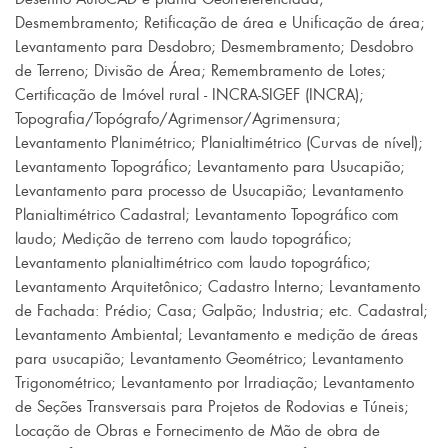
Desmembramento
;
Retificação de área e Unificação de área
;
Levantamento para Desdobro
;
Desmembramento
;
Desdobro
de Terreno
;
Divisão de Área
;
Remembramento de Lotes
;
Certificação de Imóvel rural - INCRA-SIGEF (INCRA)
;
Topografia/Topógrafo/Agrimensor/Agrimensura
;
Levantamento Planimétrico
;
Planialtimétrico (Curvas de nível)
;
Levantamento Topográfico
;
Levantamento para Usucapião
;
Levantamento para processo de Usucapião
;
Levantamento
Planialtimétrico Cadastral
;
Levantamento Topográfico com
laudo
;
Medição de terreno com laudo topográfico
;
Levantamento planialtimétrico com laudo topográfico
;
Levantamento Arquitetônico
;
Cadastro Interno
;
Levantamento
de Fachada: Prédio
;
Casa
;
Galpão
;
Industria; etc. Cadastral
;
Levantamento Ambiental
;
Levantamento e medição de áreas
para usucapião
;
Levantamento Geométrico
;
Levantamento
Trigonométrico
;
Levantamento por Irradiação
;
Levantamento
de Seções Transversais para Projetos de Rodovias e Túneis
;
Locação de Obras e Fornecimento de Mão de obra de