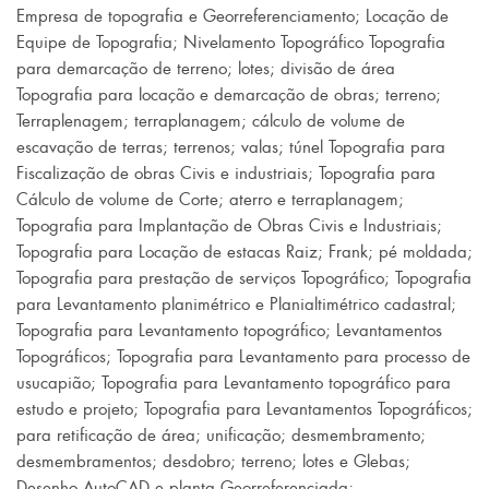
Empresa de topografia e Georreferenciamento
;
Locação de
Equipe de Topografia
;
Nivelamento Topográfico Topografia
para demarcação de terreno
;
lotes
;
divisão de área
Topografia para locação e demarcação de obras
;
terreno
;
Terraplenagem
;
terraplanagem
;
cálculo de volume de
escavação de terras
;
terrenos
;
valas
;
túnel Topografia para
Fiscalização de obras Civis e industriais
;
Topografia para
Cálculo de volume de Corte
;
aterro e terraplanagem
;
Topografia para Implantação de Obras Civis e Industriais
;
Topografia para Locação de estacas Raiz
;
Frank
;
pé moldada
;
Topografia para prestação de serviços Topográfico
;
Topografia
para Levantamento planimétrico e Planialtimétrico cadastral
;
Topografia para Levantamento topográfico
;
Levantamentos
Topográficos
;
Topografia para Levantamento para processo de
usucapião
;
Topografia para Levantamento topográfico para
estudo e projeto
;
Topografia para Levantamentos Topográficos;
para retificação de área
;
unificação
;
desmembramento
;
desmembramentos
;
desdobro
;
terreno
;
lotes e Glebas
;
Desenho AutoCAD e planta Georreferenciada
;