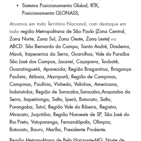
Sistema Posicionamento Global; RTK;
Posicionamento GLONASS;
Atuamos em todo Território Nacional, com destaque em
toda
região Metropolitana de São Paulo (Zona Central,
Zona Norte, Zona Sul, Zona Oeste, Zona Leste)
no
ABCD: São Bernardo do Campo, Santo André, Diadema,
Mauá, Itapecerica da Serra, Guarulhos; Vale do Paraíba
São José dos Campos, Jacareí, Caçapava, Taubaté,
Guaratinguetá, Aparecida; Região Bragantina, Bragança
Paulista, Atibaia, Mairiporã; Região de Campinas,
Campinas, Paulínia, Vinhedo, Valinhos, Americana,
Indaiatuba; Região de Sorocaba,Sorocaba,Aroçoiaba da
Serra, Itapetininga, Salto, Iperó, Botucatu, Salto,
Porongaba, Tatuí; Região Vale do Ribeira, Registro,
Miracatu, Juquitiba; Região Noroeste de SP, São José do
Rio Preto, Votuporanga, Fernandópolis, Olímpia;
Botucatu, Bauru, Marília, Presidente Prudente.
Região Metropolitana de Belo Horizonte-MG; Norte de