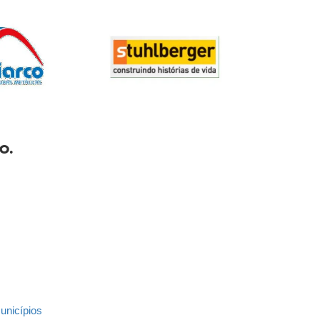
O.
unicípios