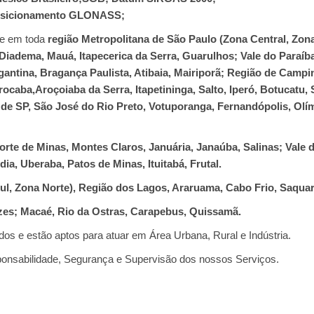
Posicionamento GLONASS;
ue em toda
região Metropolitana de São Paulo (Zona Central, Zon
adema, Mauá, Itapecerica da Serra, Guarulhos; Vale do Paraíb
antina, Bragança Paulista, Atibaia, Mairiporã; Região de Campin
caba,Aroçoiaba da Serra, Itapetininga, Salto, Iperó, Botucatu, S
 de SP, São José do Rio Preto, Votuporanga, Fernandópolis, Olím
te de Minas, Montes Claros, Januária, Janaúba, Salinas; Vale d
ia, Uberaba, Patos de Minas, Ituitabá, Frutal.
ul, Zona Norte), Região dos Lagos, Araruama, Cabo Frio, Saqua
es; Macaé, Rio da Ostras, Carapebus, Quissamã.
os e estão aptos para atuar em Área Urbana, Rural e Indústria.
onsabilidade, Segurança e Supervisão dos nossos Serviços.