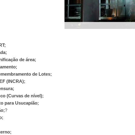
RT;
ada;
ificação de área;
ramento;
Remembramento de Lotes;
GEF (INCRA);
ensura;
co (Curvas de nível);
o para Usucapião;
ão;
?
o;
terno;