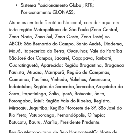
Sistema Posicionamento Global; RTK;
Posicionamento GLONASS;
Atuamos em todo Território Nacional, com destaque em
toda
região Metropolitana de São Paulo (Zona Central,
Zona Norte, Zona Sul, Zona Oeste, Zona Leste)
no
ABCD: São Bernardo do Campo, Santo André, Diadema,
Mauá, Itapecerica da Serra, Guarulhos; Vale do Paraíba
São José dos Campos, Jacareí, Caçapava, Taubaté,
Guaratinguetá, Aparecida; Região Bragantina, Bragança
Paulista, Atibaia, Mairiporã; Região de Campinas,
Campinas, Paulínia, Vinhedo, Valinhos, Americana,
Indaiatuba; Região de Sorocaba,Sorocaba,Aroçoiaba da
Serra, Itapetininga, Salto, Iperó, Botucatu, Salto,
Porongaba, Tatuí; Região Vale do Ribeira, Registro,
Miracatu, Juquitiba; Região Noroeste de SP, São José do
Rio Preto, Votuporanga, Fernandópolis, Olímpia;
Botucatu, Bauru, Marília, Presidente Prudente.
Região Metropolitana de Belo Horizonte-MG; Norte de