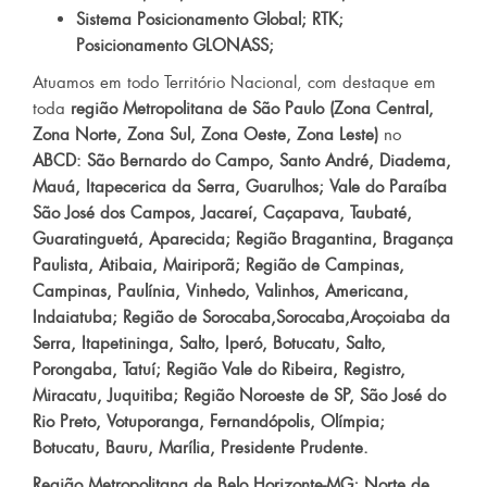
Sistema Posicionamento Global; RTK;
Posicionamento GLONASS;
Atuamos em todo Território Nacional, com destaque em
toda
região Metropolitana de São Paulo (Zona Central,
Zona Norte, Zona Sul, Zona Oeste, Zona Leste)
no
ABCD: São Bernardo do Campo, Santo André, Diadema,
Mauá, Itapecerica da Serra, Guarulhos; Vale do Paraíba
São José dos Campos, Jacareí, Caçapava, Taubaté,
Guaratinguetá, Aparecida; Região Bragantina, Bragança
Paulista, Atibaia, Mairiporã; Região de Campinas,
Campinas, Paulínia, Vinhedo, Valinhos, Americana,
Indaiatuba; Região de Sorocaba,Sorocaba,Aroçoiaba da
Serra, Itapetininga, Salto, Iperó, Botucatu, Salto,
Porongaba, Tatuí; Região Vale do Ribeira, Registro,
Miracatu, Juquitiba; Região Noroeste de SP, São José do
Rio Preto, Votuporanga, Fernandópolis, Olímpia;
Botucatu, Bauru, Marília, Presidente Prudente.
Região Metropolitana de Belo Horizonte-MG; Norte de